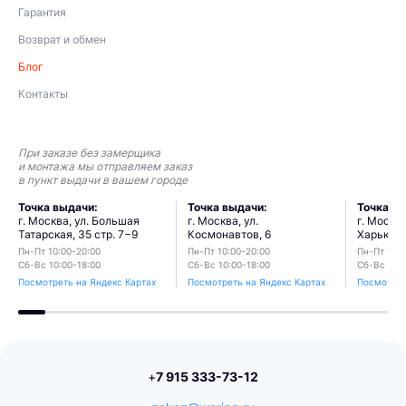
Гарантия
Возврат и обмен
Блог
Контакты
При заказе без замерщика
и монтажа мы отправляем заказ
в пункт выдачи в вашем городе
Точка выдачи:
Точка выдачи:
Точка в
г. Москва, ул. Большая
г. Москва, ул.
г. Москва
Татарская, 35 стр. 7−9
Космонавтов, 6
Харьковс
Пн-Пт 10:00-20:00
Пн-Пт 10:00-20:00
Пн-Пт 10:0
Сб-Вс 10:00-18:00
Сб-Вс 10:00-18:00
Сб-Вс 10:0
Посмотреть на Яндекс Картах
Посмотреть на Яндекс Картах
Посмотрет
+
7 915 333-73-12